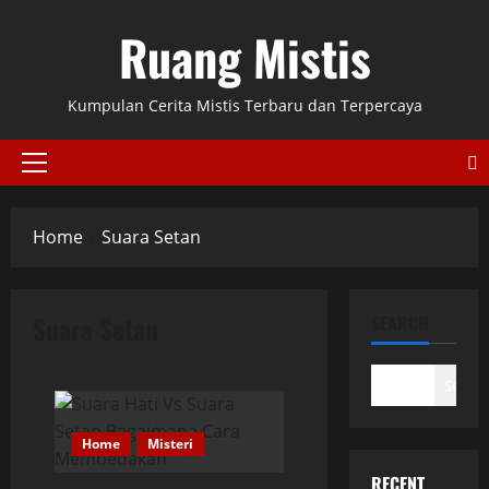
Skip
Ruang Mistis
to
content
Kumpulan Cerita Mistis Terbaru dan Terpercaya
Primary
Menu
Home
Suara Setan
Suara Setan
SEARCH
Search
Home
Misteri
RECENT