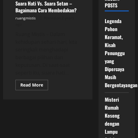
Suara Hati Vs. Suara Setan –
POSTS
Bagaimana Cara Membedakan?
ruangmistis
Posted on 2 years
Legenda
ago
Pohon
Ruang Mistis – Dalam
Keramat,
kehidupan sehari-hari, kita
Kisah
seringkali menghadapi
Penunggu
berbagai pilihan dan
yang
keputusan. Di saat-saat
Dipercaya
seperti itu, suara hati...
Masih
Bergentayangan
Read
Read More
more
about
Suara
Misteri
Hati
Vs.
Rumah
Suara
Setan
Kosong
–
dengan
Bagaimana
Cara
Lampu
Membedakan?