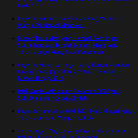
Sendiri
Fakta?
Meski
Tanpa
Legenda Sumur Tua Berbisik yang Membuat
Listrik
Warga Tak Berani Mendekat
Misteri Desa Mati yang Kembali Terdengar
Suara Tangisan Tengah Malam, Kisah yang
Terus Mengundang Rasa Penasaran
Legenda Hutan Larangan yang Konon Menelan
Orang Tanpa Jejak dan Masih Menyimpan
Misteri Hingga Kini
Jejak Dunia Gaib dalam Rekaman CCTV yang
Sulit Dijelaskan Secara Ilmiah
Legenda Kereta Hantu di Jalur Mati, Misteri yang
Terus Membuat Warga Ketakutan
Terowongan Angker yang Diyakini Menyimpan
Rahasia Kelam dari Masa Lampau