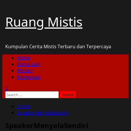
Skip
Ruang Mistis
to
content
Kumpulan Cerita Mistis Terbaru dan Terpercaya
Primary
Home
Menu
Dunia Lain
Misteri
Konspirasi
Search
for:
Home
SpeakerMenyalaSendiri
SpeakerMenyalaSendiri