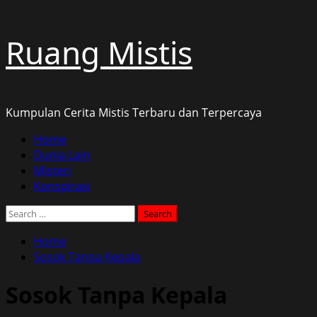
Skip
Ruang Mistis
to
content
Kumpulan Cerita Mistis Terbaru dan Terpercaya
Primary
Home
Menu
Dunia Lain
Misteri
Konspirasi
Search
for:
Home
Sosok Tanpa Kepala
Sosok Tanpa Kepala