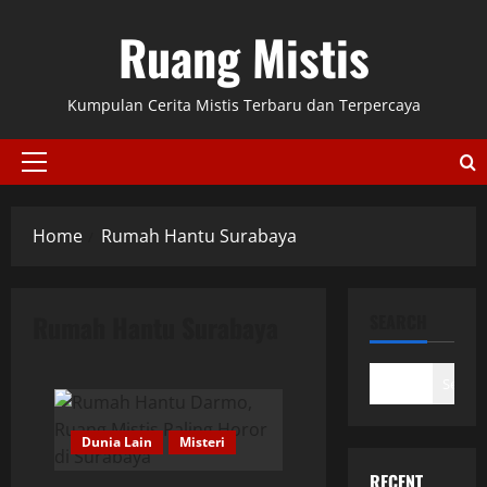
Skip
Ruang Mistis
to
content
Kumpulan Cerita Mistis Terbaru dan Terpercaya
Primary
Menu
Home
Rumah Hantu Surabaya
Rumah Hantu Surabaya
SEARCH
Search
Dunia Lain
Misteri
RECENT