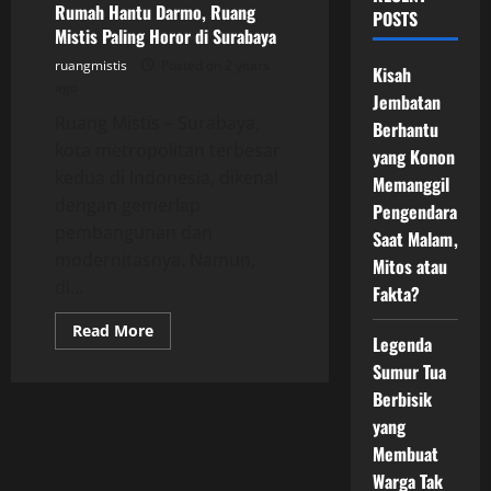
Rumah Hantu Darmo, Ruang
POSTS
Mistis Paling Horor di Surabaya
ruangmistis
Posted on 2 years
Kisah
ago
Jembatan
Ruang Mistis – Surabaya,
Berhantu
kota metropolitan terbesar
yang Konon
kedua di Indonesia, dikenal
Memanggil
dengan gemerlap
Pengendara
pembangunan dan
Saat Malam,
modernitasnya. Namun,
Mitos atau
di...
Fakta?
Read
Read More
Legenda
more
about
Sumur Tua
Rumah
Hantu
Berbisik
Darmo,
Ruang
yang
Mistis
Membuat
Paling
Horor
Warga Tak
di