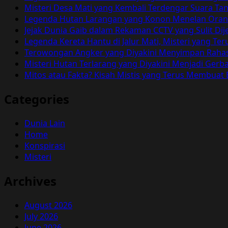
yang
Misteri Desa Mati yang Kembali Terdengar Suara T
Harus
Legenda Hutan Larangan yang Konon Menelan Orang 
Diperhatikan?
Jejak Dunia Gaib dalam Rekaman CCTV yang Sulit Dij
Legenda Kereta Hantu di Jalur Mati, Misteri yang 
Terowongan Angker yang Diyakini Menyimpan Rahas
Misteri Hutan Terlarang yang Diyakini Menjadi Ger
Mitos atau Fakta? Kisah Mistis yang Terus Membuat
Categories
Dunia Lain
Home
Konspirasi
Misteri
Archives
August 2026
July 2026
June 2026