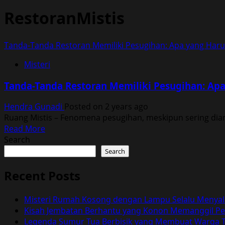
RestoranMistis
Tanda-Tanda Restoran Memiliki Pesugihan: Apa yang Haru
Misteri
Tanda-Tanda Restoran Memiliki Pesugihan: Apa
Hendra Gunadi
Posted on 2 years ago
Ruang Mistis – Fenomena pesugihan, meskipun sering diang
Read
Read More
more
Search
about
Search
Tanda-
Tanda
Recent Posts
Restoran
Memiliki
Misteri Rumah Kosong dengan Lampu Selalu Menyal
Pesugihan:
Kisah Jembatan Berhantu yang Konon Memanggil Pen
Apa
Legenda Sumur Tua Berbisik yang Membuat Warga T