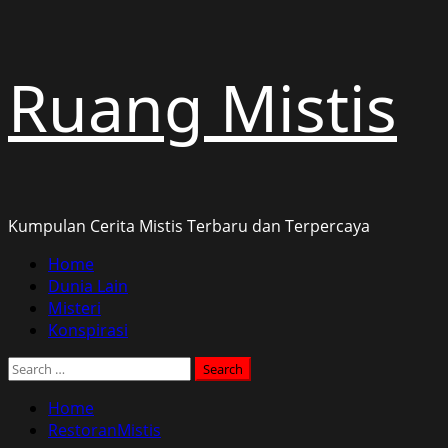
Skip
Ruang Mistis
to
content
Kumpulan Cerita Mistis Terbaru dan Terpercaya
Primary
Home
Menu
Dunia Lain
Misteri
Konspirasi
Search
for:
Home
RestoranMistis