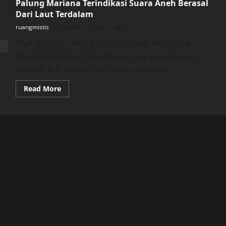
Palung Mariana Terindikasi Suara Aneh Berasal
Dari Laut Terdalam
ruangmistis
Posted on 2 years ago
Ruang Mistis – Sepuluh tahun yang lalu, dunia
dikejutkan dengan penemuan suara aneh yang
berasal dari kedalaman Palung Mariana,...
Read
Read More
more
about
Palung
Mariana
Terindikasi
Suara
Aneh
Berasal
Dari
Laut
Terdalam