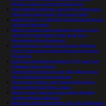
Berdarah
Menyala, Siapa yang Menghidupkannya?
Dari
Kisah Jembatan Berhantu yang Konon Memanggil
Mahluk
Pengendara Saat Malam, Mitos atau Fakta?
Legendaris
Legenda Sumur Tua Berbisik yang Membuat Warga
Tak Berani Mendekat
Misteri Desa Mati yang Kembali Terdengar Suara
Tangisan Tengah Malam, Kisah yang Terus
Mengundang Rasa Penasaran
Legenda Hutan Larangan yang Konon Menelan
Orang Tanpa Jejak dan Masih Menyimpan Misteri
Hingga Kini
Jejak Dunia Gaib dalam Rekaman CCTV yang Sulit
Dijelaskan Secara Ilmiah
Legenda Kereta Hantu di Jalur Mati, Misteri yang
Terus Membuat Warga Ketakutan
Terowongan Angker yang Diyakini Menyimpan
Rahasia Kelam dari Masa Lampau
Misteri Hutan Terlarang yang Diyakini Menjadi
Gerbang Menuju Alam Lain
Mitos atau Fakta? Kisah Mistis yang Terus Membuat