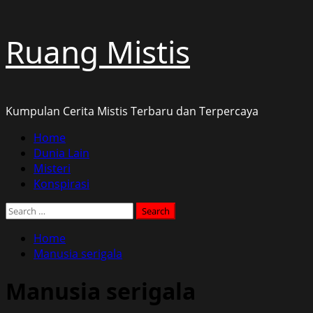
Skip
Ruang Mistis
to
content
Kumpulan Cerita Mistis Terbaru dan Terpercaya
Primary
Home
Menu
Dunia Lain
Misteri
Konspirasi
Search
for:
Home
Manusia serigala
Manusia serigala