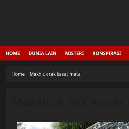
Skip
to
content
HOME
DUNIA LAIN
MISTERI
KONSPIRASI
Home
Makhluk tak kasat mata
Makhluk tak kasat