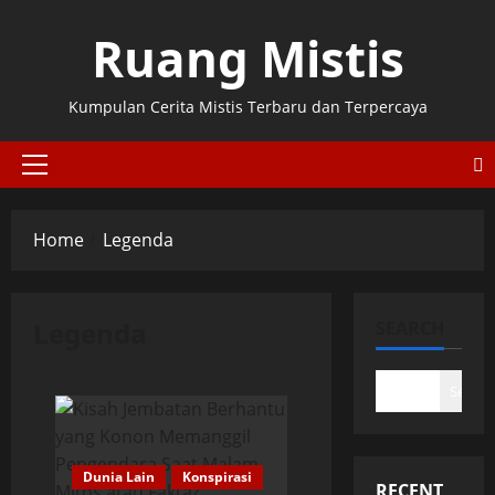
Skip
Ruang Mistis
to
content
Kumpulan Cerita Mistis Terbaru dan Terpercaya
Primary
Menu
Home
Legenda
Legenda
SEARCH
Search
Dunia Lain
Konspirasi
RECENT