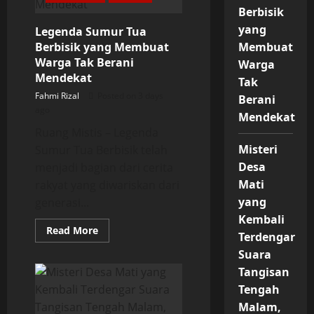
Saat
Berbisik
Malam,
Mitos
yang
Legenda Sumur Tua
atau
Berbisik yang Membuat
Membuat
Fakta?
Warga Tak Berani
Warga
Mendekat
Tak
Fahmi Rizal
Posted on 3 days
Berani
ago
Mendekat
Ruang Mistis – Legenda
Misteri
Sumur Tua Berbisik telah
Desa
menjadi bagian dari cerita
Mati
rakyat yang diwariskan dari
yang
generasi...
Kembali
Read
Read More
Terdengar
more
about
Suara
Legenda
Sumur
Tangisan
Tua
Berbisik
Tengah
yang
Malam,
Membuat