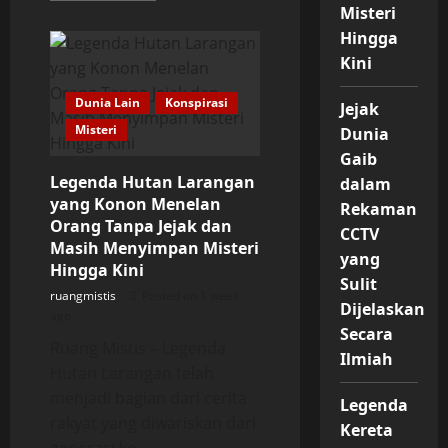
about
Misteri
Misteri
Hingga
Desa
Mati
Kini
yang
Kembali
Terdengar
Dunia Lain
Konspirasi
Jejak
Suara
Tangisan
Misteri
Dunia
Tengah
Malam,
Gaib
Kisah
yang
Legenda Hutan Larangan
dalam
Terus
yang Konon Menelan
Mengundang
Rekaman
Rasa
Orang Tanpa Jejak dan
CCTV
Penasaran
Masih Menyimpan Misteri
yang
Hingga Kini
Sulit
ruangmistis
Posted on 1 week
Dijelaskan
ago
Secara
Ruang Mistis – Legenda
Ilmiah
Hutan Larangan telah
menjadi bagian dari cerita
Legenda
rakyat yang diwariskan dari
Kereta