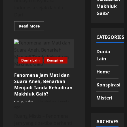
budaya masyarakat
Makhluk
Indonesia sejak dahulu.
Gaib?
Dari...
Read
Read More
more
about
CATEGORIES
Mitos
atau
Fakta?
Kisah
Dunia
Mistis
yang
Lain
Dunia Lain
Konspirasi
Terus
Membuat
Banyak
Home
Orang
Fenomena Jam Mati dan
Tak
Suara Aneh, Benarkah
Berani
Konspirasi
Mendekat
Menjadi Tanda Kehadiran
Makhluk Gaib?
Misteri
ruangmistis
Posted on 3 weeks
ago
Ruang Mistis – Fenomena
ARCHIVES
jam yang tiba-tiba berhenti