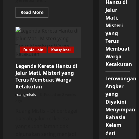
generasi ke...
Hantu di
Jalur
Read
Read More
more
Mati,
about
Legenda
Misteri
Hutan
yang
Larangan
yang
Terus
Konon
Menelan
Membuat
Dunia Lain
Konspirasi
Orang
Tanpa
Warga
Jejak
Ketakutan
dan
Legenda Kereta Hantu di
Masih
Jalur Mati, Misteri yang
Menyimpan
Misteri
Terowongan
Terus Membuat Warga
Hingga
Kini
Angker
Ketakutan
yang
ruangmistis
Posted on 2 weeks
ago
Diyakini
Menyimpan
Ruang Mistis – Di berbagai
Rahasia
daerah, jalur rel kereta
Kelam
yang sudah lama tidak
dari
digunakan sering menjadi