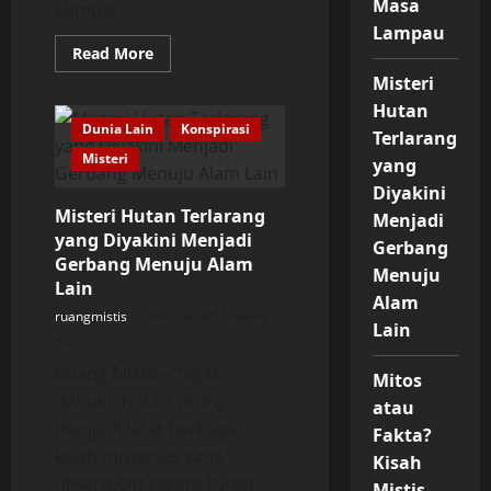
Masa
sumber...
Lampau
Read
Read More
more
Misteri
about
Legenda
Hutan
Kereta
Hantu
Dunia Lain
Konspirasi
Terlarang
di
Misteri
Jalur
yang
Mati,
Misteri
Diyakini
yang
Misteri Hutan Terlarang
Menjadi
Terus
Membuat
yang Diyakini Menjadi
Gerbang
Warga
Gerbang Menuju Alam
Ketakutan
Menuju
Lain
Alam
ruangmistis
Posted on 3 weeks
Lain
ago
Ruang Mistis – Sejak
Mitos
dahulu, hutan sering
atau
menjadi latar berbagai
Fakta?
kisah misterius yang
Kisah
diwariskan secara turun-
Mistis