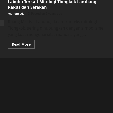
Labubu Terkait Mitologi Tiongkok Lambang
Rakus dan Serakah
ruangmistis
Posted on 2 years ago
Ruang Mistis – Labubu, dalam konteks mitologi
Tiongkok, sering dihubungkan dengan simbolisme
yang kuat mengenai sifat manusia yang...
Read
Read More
more
about
Labubu
Terkait
Mitologi
Tiongkok
Lambang
Rakus
dan
Serakah