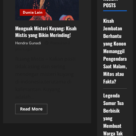
POSTS
Dunia Lain
Kisah
Jembatan
Menguak Misteri Kuyang: Kisah
Mistis yang Bikin Merinding!
Berhantu
yang Konon
Hendra Gunadi
Posted on 2
years ago
Memanggil
Pengendara
Ruang Mistis – Kalian pasti
Saat Malam,
tidak asing dan sering
Mitos atau
mendegar misteri kuyang
Fakta?
di indonesia,terutama di
kalimantan. Kuyang
Legenda
adalah...
Sumur Tua
Read
Read More
Berbisik
more
about
yang
Menguak
Membuat
Misteri
Kuyang:
Warga Tak
Kisah