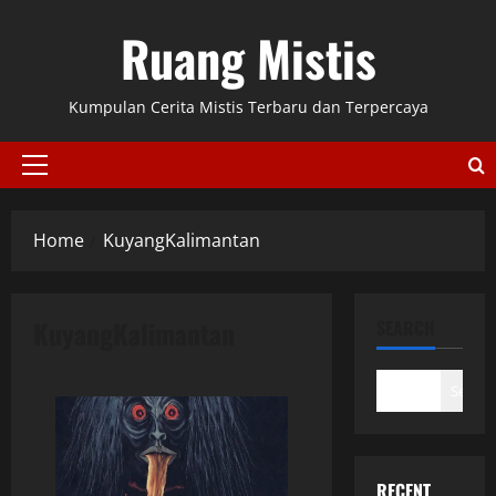
Skip
Ruang Mistis
to
content
Kumpulan Cerita Mistis Terbaru dan Terpercaya
Primary
Menu
Home
KuyangKalimantan
KuyangKalimantan
SEARCH
Search
RECENT