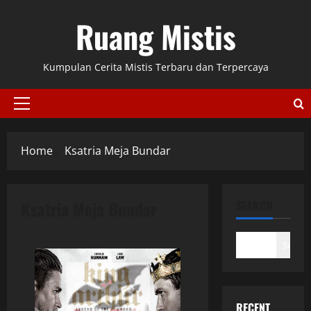
Skip
Ruang Mistis
to
content
Kumpulan Cerita Mistis Terbaru dan Terpercaya
Primary
Menu
Home
Ksatria Meja Bundar
Ksatria Meja Bundar
SEARCH
Search
RECENT