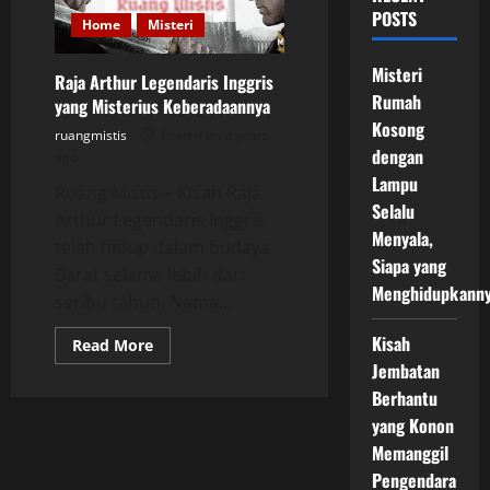
POSTS
Home
Misteri
Misteri
Raja Arthur Legendaris Inggris
Rumah
yang Misterius Keberadaannya
Kosong
ruangmistis
Posted on 2 years
dengan
ago
Lampu
Ruang Mistis – Kisah Raja
Selalu
Arthur Legendaris Inggris
Menyala,
telah hidup dalam budaya
Siapa yang
Barat selama lebih dari
Menghidupkann
seribu tahun. Nama...
Kisah
Read
Read More
more
Jembatan
about
Raja
Berhantu
Arthur
Legendaris
yang Konon
Inggris
Memanggil
yang
Misterius
Pengendara
Keberadaannya