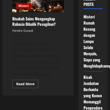
POSTS
Misteri
Misteri
Bisakah Sains Mengungkap
Rumah
Rahasia Dibalik Pesugihan?
Kosong
Hendra Gunadi
Posted on 2
dengan
years ago
Lampu
Ruang Mistis – Sains
Selalu
mengungkap rahasia
Menyala,
dibalik pesugihan dengan
Siapa yang
pendekatan yang logis dan
Menghidupkann
berbasis fakta. Pesugihan,
yang kerap dianggap...
Kisah
Jembatan
Read
Read More
more
Berhantu
about
Bisakah
yang Konon
Sains
Mengungkap
Memanggil
Rahasia
Pengendara
Dibalik