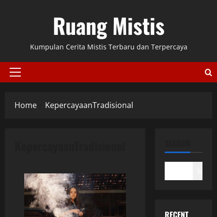
Skip
Ruang Mistis
to
content
Kumpulan Cerita Mistis Terbaru dan Terpercaya
Primary
Menu
Home
KepercayaanTradisional
KepercayaanTradisional
SEARCH
Search
RECENT