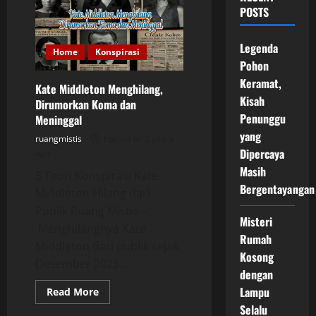
POSTS
Legenda
Home
Konspirasi
Pohon
Keramat,
Kate Middleton Menghilang,
Kisah
Dirumorkan Koma dan
Penunggu
Meninggal
yang
ruangmistis
Posted on 2 years
Dipercaya
ago
Masih
5 Teori Konspirasi Kate
Bergentayangan
Middleton Hilang dari
Publik Ruang Mistis –
Misteri
Menghilangnya Kate
Rumah
Middleton dari publik sejak
Kosong
Desember 2023...
dengan
Lampu
Read
Read More
more
Selalu
about