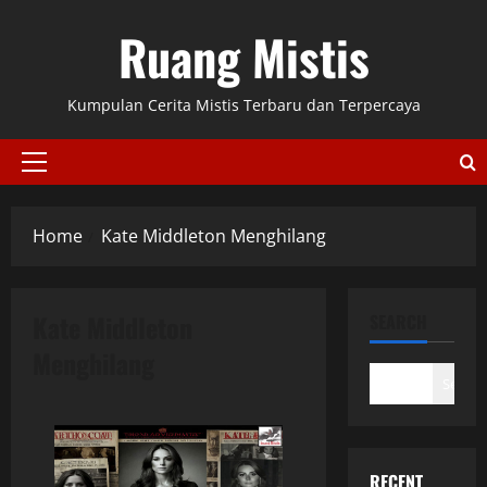
Skip
Ruang Mistis
to
content
Kumpulan Cerita Mistis Terbaru dan Terpercaya
Primary
Menu
Home
Kate Middleton Menghilang
Kate Middleton
SEARCH
Menghilang
Search
RECENT