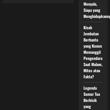
Kate
Menyala,
Middleton
Menghilang,
Siapa yang
Dirumorkan
Koma
Menghidupkann
dan
Meninggal
Kisah
Jembatan
Berhantu
yang Konon
Memanggil
Pengendara
Saat Malam,
Mitos atau
Fakta?
Legenda
Sumur Tua
Berbisik
yang