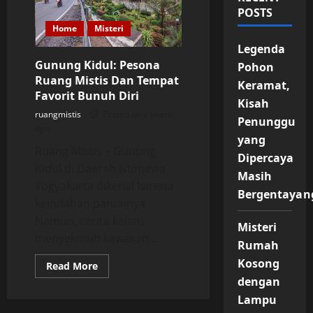
POSTS
Home
Misteri
Legenda
Gunung Kidul: Pesona
Pohon
Ruang Mistis Dan Tempat
Keramat,
Favorit Bunuh Diri
Kisah
ruangmistis
Posted on 2 years
Penunggu
ago
yang
Ruang Mistis – Gunung
Dipercaya
Kidul di Daerah Istimewa
Masih
Yogyakarta dikenal karena
Bergentayan
keindahan pantainya.
Namun, cerita kelam
Misteri
menyelimuti kawasan...
Rumah
Kosong
Read
Read More
more
dengan
about
Gunung
Lampu
Kidul: