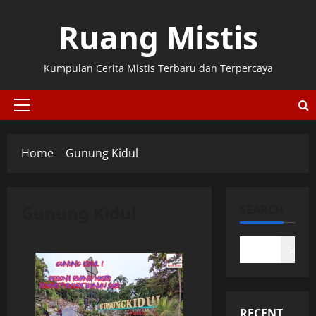
Skip
Ruang Mistis
to
content
Kumpulan Cerita Mistis Terbaru dan Terpercaya
Primary
Menu
Home
Gunung Kidul
Gunung Kidul
SEARCH
Search
RECENT