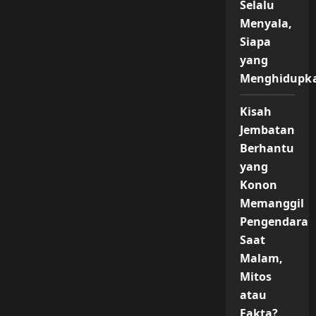
Pesona
Selalu
Ruang
Mistis
Menyala,
Dan
Siapa
Tempat
Favorit
yang
Bunuh
Diri
Menghidupk
Kisah
Jembatan
Berhantu
yang
Konon
Memanggil
Pengendara
Saat
Malam,
Mitos
atau
Fakta?