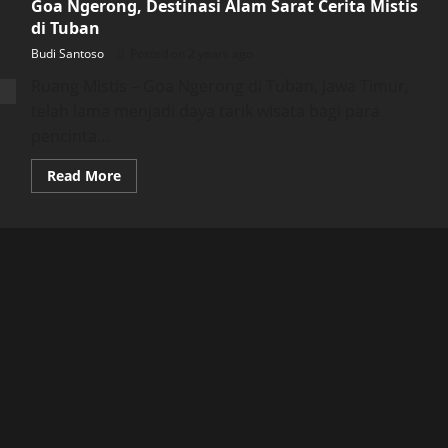
Goa Ngerong, Destinasi Alam Sarat Cerita Mistis
di Tuban
Budi Santoso
Posted on 2 years ago
Ruang Mistis – Goa Ngerong di Tuban, Jawa Timur,
telah lama menjadi daya tarik wisata bagi para
pencinta...
Read
Read More
more
about
Goa
Ngerong,
Destinasi
Alam
Sarat
Cerita
Mistis
di
Tuban