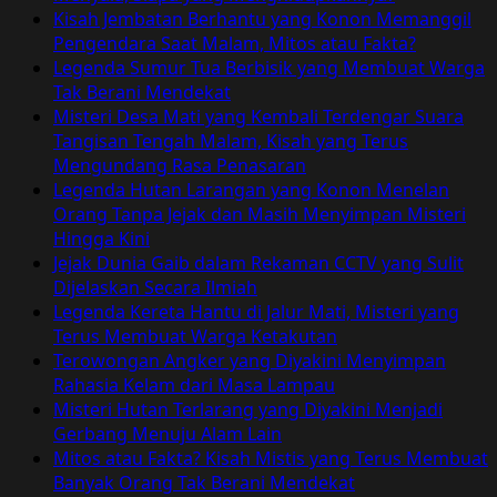
Simak
Kisah Jembatan Berhantu yang Konon Memanggil
Prediksi
Pengendara Saat Malam, Mitos atau Fakta?
dan
Legenda Sumur Tua Berbisik yang Membuat Warga
Dampaknya!
Tak Berani Mendekat
Misteri Desa Mati yang Kembali Terdengar Suara
Tangisan Tengah Malam, Kisah yang Terus
Mengundang Rasa Penasaran
Legenda Hutan Larangan yang Konon Menelan
Orang Tanpa Jejak dan Masih Menyimpan Misteri
Hingga Kini
Jejak Dunia Gaib dalam Rekaman CCTV yang Sulit
Dijelaskan Secara Ilmiah
Legenda Kereta Hantu di Jalur Mati, Misteri yang
Terus Membuat Warga Ketakutan
Terowongan Angker yang Diyakini Menyimpan
Rahasia Kelam dari Masa Lampau
Misteri Hutan Terlarang yang Diyakini Menjadi
Gerbang Menuju Alam Lain
Mitos atau Fakta? Kisah Mistis yang Terus Membuat
Banyak Orang Tak Berani Mendekat