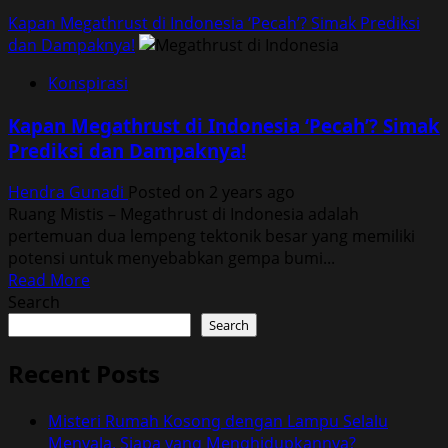
Kapan Megathrust di Indonesia ‘Pecah’? Simak Prediksi
dan Dampaknya!
Konspirasi
Kapan Megathrust di Indonesia ‘Pecah’? Simak
Prediksi dan Dampaknya!
Hendra Gunadi
Posted on 2 years ago
Ruang Mistis – Megathrust di Indonesia adalah
pertemuan dua lempeng tektonik besar yang memiliki
potensi untuk menyebabkan gempa bumi...
Read
Read More
more
Search
about
Search
Kapan
Megathrust
Recent Posts
di
Indonesia
Misteri Rumah Kosong dengan Lampu Selalu
‘Pecah’?
Menyala, Siapa yang Menghidupkannya?