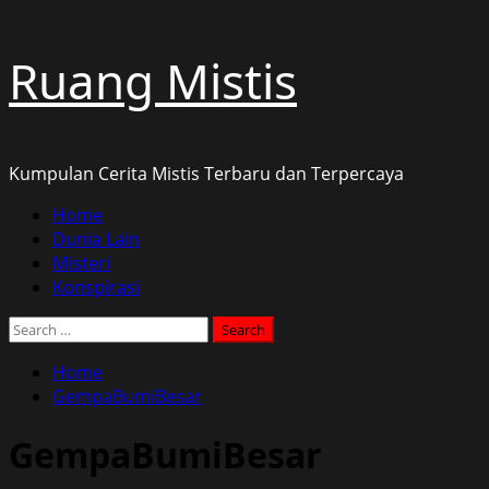
Skip
Ruang Mistis
to
content
Kumpulan Cerita Mistis Terbaru dan Terpercaya
Primary
Home
Menu
Dunia Lain
Misteri
Konspirasi
Search
for:
Home
GempaBumiBesar
GempaBumiBesar