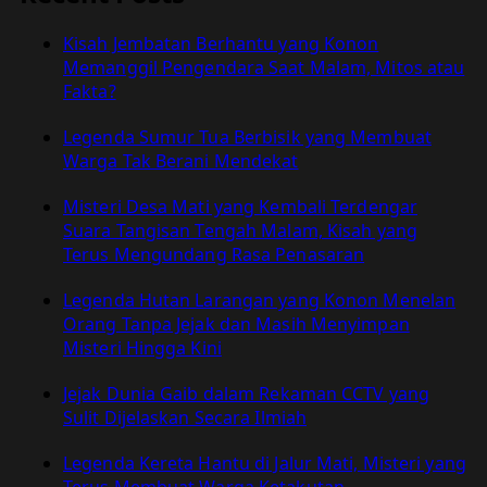
Pesona
Ruang
Kisah Jembatan Berhantu yang Konon
Mistis
Memanggil Pengendara Saat Malam, Mitos atau
Dan
Fakta?
Tempat
Favorit
Legenda Sumur Tua Berbisik yang Membuat
Bunuh
Warga Tak Berani Mendekat
Diri
Misteri Desa Mati yang Kembali Terdengar
Suara Tangisan Tengah Malam, Kisah yang
Terus Mengundang Rasa Penasaran
Legenda Hutan Larangan yang Konon Menelan
Orang Tanpa Jejak dan Masih Menyimpan
Misteri Hingga Kini
Jejak Dunia Gaib dalam Rekaman CCTV yang
Sulit Dijelaskan Secara Ilmiah
Legenda Kereta Hantu di Jalur Mati, Misteri yang