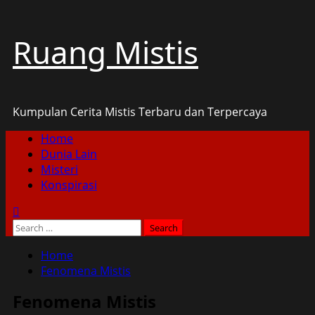
Skip
Ruang Mistis
to
content
Kumpulan Cerita Mistis Terbaru dan Terpercaya
Primary
Home
Menu
Dunia Lain
Misteri
Konspirasi
Search
for:
Home
Fenomena Mistis
Fenomena Mistis