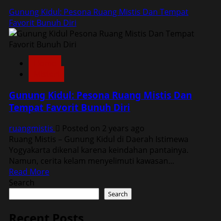
Gunung Kidul: Pesona Ruang Mistis Dan Tempat
Favorit Bunuh Diri
Home
Misteri
Gunung Kidul: Pesona Ruang Mistis Dan
Tempat Favorit Bunuh Diri
ruangmistis
Posted on 2 years ago
Ruang Mistis – Gunung Kidul di Daerah Istimewa
Yogyakarta dikenal karena keindahan pantainya.
Namun, cerita kelam menyelimuti kawasan...
Read
Read More
more
Search
about
Search
Gunung
Kidul:
Recent Posts