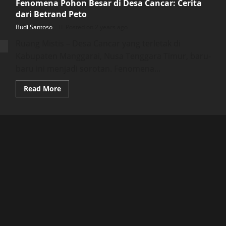
Fenomena Pohon Besar di Desa Cancar: Cerita
dari Betrand Peto
Budi Santoso
Posted on 2 years ago
Ruang Mistis – Desa Cancar yang terletak di
Kabupaten Manggarai, Nusa Tenggara Timur, baru-
baru ini menjadi sorotan. Fenomena...
Read
Read More
more
about
Fenomena
Pohon
Besar
di
Desa
Cancar:
Cerita
dari
Betrand
Peto