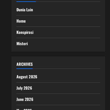
Dunia Lain
Home
Konspirasi
Misteri
ARCHIVES
August 2026
July 2026
June 2026