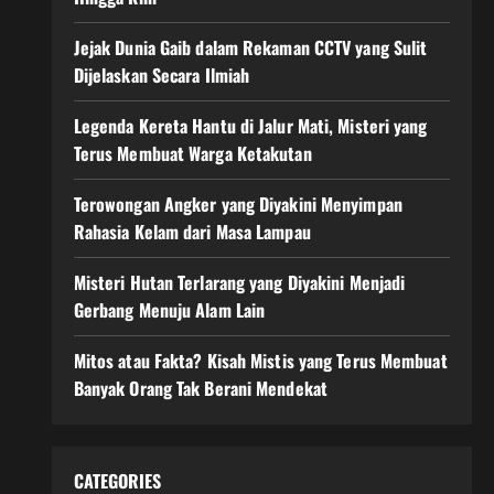
Jejak Dunia Gaib dalam Rekaman CCTV yang Sulit
Dijelaskan Secara Ilmiah
Legenda Kereta Hantu di Jalur Mati, Misteri yang
Terus Membuat Warga Ketakutan
Terowongan Angker yang Diyakini Menyimpan
Rahasia Kelam dari Masa Lampau
Misteri Hutan Terlarang yang Diyakini Menjadi
Gerbang Menuju Alam Lain
Mitos atau Fakta? Kisah Mistis yang Terus Membuat
Banyak Orang Tak Berani Mendekat
CATEGORIES