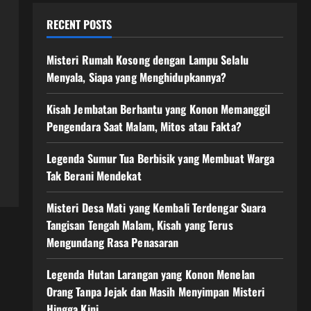
RECENT POSTS
Misteri Rumah Kosong dengan Lampu Selalu
Menyala, Siapa yang Menghidupkannya?
Kisah Jembatan Berhantu yang Konon Memanggil
Pengendara Saat Malam, Mitos atau Fakta?
Legenda Sumur Tua Berbisik yang Membuat Warga
Tak Berani Mendekat
Misteri Desa Mati yang Kembali Terdengar Suara
Tangisan Tengah Malam, Kisah yang Terus
Mengundang Rasa Penasaran
Legenda Hutan Larangan yang Konon Menelan
Orang Tanpa Jejak dan Masih Menyimpan Misteri
Hingga Kini