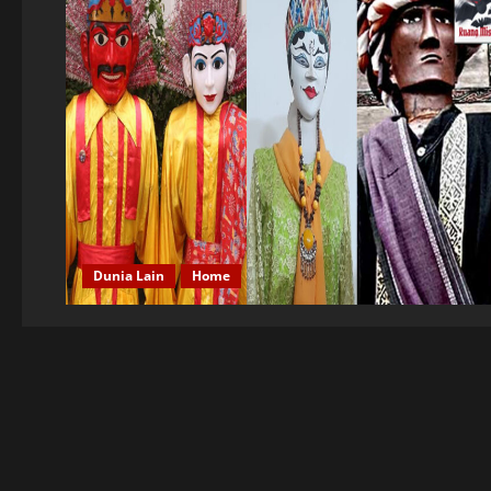
Dunia Lain
Home