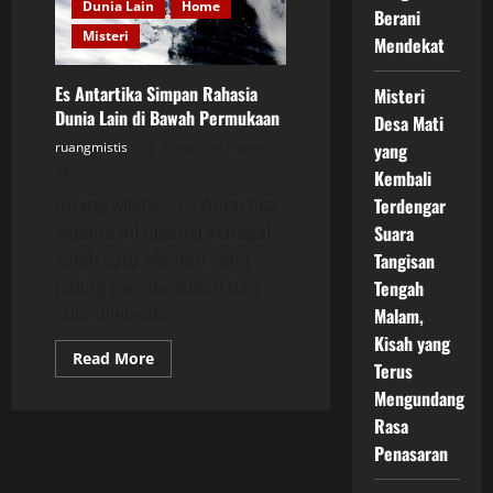
Fakta
Dunia Lain
Home
Berani
Baru
dari
Misteri
Mendekat
Rekaman
Kamera
Es Antartika Simpan Rahasia
Misteri
Dunia Lain di Bawah Permukaan
Desa Mati
ruangmistis
Posted on 2 years
yang
ago
Kembali
Ruang Mistis – Es Antartika
Terdengar
selama ini dikenal sebagai
Suara
salah satu elemen yang
Tangisan
paling membekukan dan
Tengah
sulit dijelajahi...
Malam,
Kisah yang
Read
Read More
Terus
more
about
Mengundang
Es
Antartika
Rasa
Simpan
Rahasia
Penasaran
Dunia
Lain