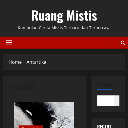
Skip
Ruang Mistis
to
content
Kumpulan Cerita Mistis Terbaru dan Terpercaya
Primary
Menu
Home
Antartika
Antartika
SEARCH
Search
RECENT