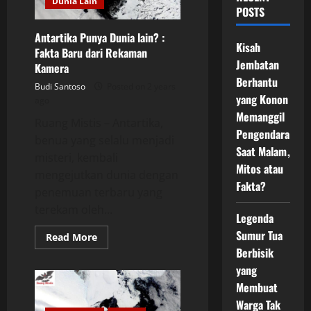
Dunia Lain
POSTS
Antartika Punya Dunia lain? :
Kisah
Fakta Baru dari Rekaman
Jembatan
Kamera
Berhantu
Budi Santoso
Posted on 2 years
yang Konon
ago
Memanggil
Ruang Mistis – Antartika,
Pengendara
benua yang selalu menjadi
Saat Malam,
misteri, kembali
Mitos atau
mengejutkan dunia dengan
Fakta?
penemuan terbaru yang
terekam oleh...
Legenda
Sumur Tua
Read
Read More
more
Berbisik
about
Antartika
yang
Punya
Dunia
Membuat
lain?
Warga Tak
: