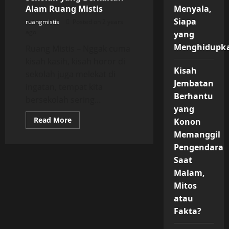
Papua
Alam Ruang Mistis
Menyala,
Siapa
ruangmistis
Posted on 2 years
ago
yang
Menghidupk
Ruang Mistis – Nggak cuma
kisah kasih, kisah horor di
Kisah
sekolah juga melekat di
Jembatan
ingatan, tempat kita
Berhantu
bersekolah sering...
yang
Read
Read More
Konon
more
about
Memanggil
Kisah
Pengendara
Horor
Kenangan
Saat
Sekolah
yang
Malam,
Berkaitan
Alam
Mitos
Ruang
atau
Mistis
Fakta?