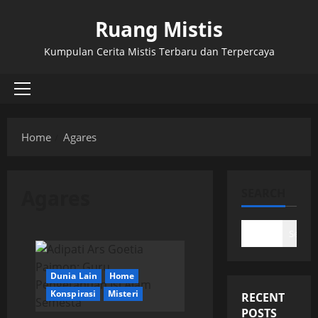
Skip
Ruang Mistis
to
content
Kumpulan Cerita Mistis Terbaru dan Terpercaya
Primary
Menu
Home
Agares
Agares
SEARCH
Search
Dunia Lain
Home
Konspirasi
Misteri
RECENT
POSTS