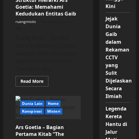
Struktur Hierarki Ars
Kini
Goetia: Memahami
Kedudukan Entitas Gaib
Jejak
ruangmistis
Posted on 2 years
Dunia
ago
Gaib
Ruang Mistis – Struktur
dalam
hierarki dalam Ars Goetia
Rekaman
menjadi salah satu bagian
CCTV
penting dari kitab mistis
yang
The Lesser Key...
Sulit
Dijelaskan
Read
Read More
more
Secara
about
Struktur
Ilmiah
Hierarki
Ars
Dunia Lain
Home
Goetia:
Legenda
Memahami
Konspirasi
Misteri
Kedudukan
Kereta
Entitas
Hantu di
Gaib
Ars Goetia – Bagian
Jalur
Pertama Kitab “The