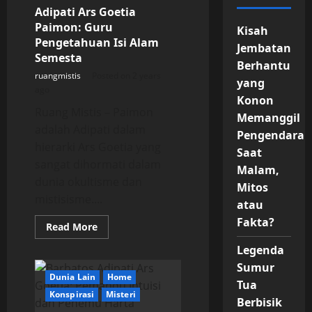
Adipati Ars Goetia
Paimon: Guru
Kisah
Pengetahuan Isi Alam
Jembatan
Semesta
Berhantu
ruangmistis
Posted on 2 years
yang
ago
Konon
Ruang Mistis – Paimon
Memanggil
adalah Adipati dalam
Pengendara
hierarki Ars Goetia yang
Saat
sangat dihormati dalam
Malam,
dunia okultisme dan
Mitos
mistisisme....
atau
Fakta?
Read
Read More
more
about
Legenda
Adipati
Ars
Sumur
Goetia
Dunia Lain
Home
Tua
Paimon:
Guru
Konspirasi
Misteri
Berbisik
Pengetahuan