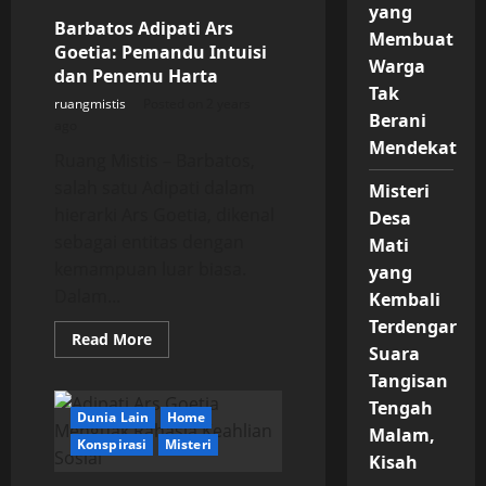
Isi
yang
Alam
Barbatos Adipati Ars
Semesta
Membuat
Goetia: Pemandu Intuisi
Warga
dan Penemu Harta
Tak
ruangmistis
Posted on 2 years
Berani
ago
Mendekat
Ruang Mistis – Barbatos,
salah satu Adipati dalam
Misteri
hierarki Ars Goetia, dikenal
Desa
sebagai entitas dengan
Mati
kemampuan luar biasa.
yang
Dalam...
Kembali
Terdengar
Read
Read More
Suara
more
about
Tangisan
Barbatos
Adipati
Tengah
Ars
Dunia Lain
Home
Goetia:
Malam,
Pemandu
Konspirasi
Misteri
Intuisi
Kisah
dan