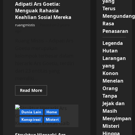
yang
Penemu
Adipati Ars Goetia:
Harta
Terus
Menguak Rahasia
Mengundang
Keahlian Sosial Mereka
Rasa
ruangmistis
Posted on 2 years
Penasaran
ago
Ruang Mistis – Adipati Ars
Legenda
Goetia merupakan
Hutan
kelompok terbesar dalam
Larangan
hierarki Ars Goetia, terdiri
yang
dari 23 entitas yang
Konon
memiliki...
Menelan
Orang
Read
Read More
more
Tanpa
about
Adipati
Jejak dan
Ars
Masih
Goetia:
Dunia Lain
Home
Menguak
Menyimpan
Rahasia
Konspirasi
Misteri
Keahlian
Misteri
Sosial
Mereka
Hingga