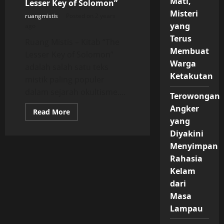
Mati,
Lesser Key of Solomon”
Misteri
ruangmistis
Posted on 2 years
yang
ago
Terus
Ruang Mistis – Kitab “The
Membuat
Lesser Key of Solomon”
Warga
adalah salah satu teks
Ketakutan
mistik paling populer
dalam sejarah okultisme....
Terowongan
Angker
Read
Read More
more
yang
about
Ars
Diyakini
Goetia
Menyimpan
–
Bagian
Rahasia
Pertama
Kitab
Kelam
“The
Lesser
dari
Key
of
Masa
Solomon”
Lampau