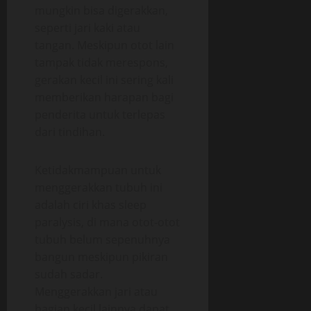
mungkin bisa digerakkan,
seperti jari kaki atau
tangan. Meskipun otot lain
tampak tidak merespons,
gerakan kecil ini sering kali
memberikan harapan bagi
penderita untuk terlepas
dari tindihan.
Ketidakmampuan untuk
menggerakkan tubuh ini
adalah ciri khas sleep
paralysis, di mana otot-otot
tubuh belum sepenuhnya
bangun meskipun pikiran
sudah sadar.
Menggerakkan jari atau
bagian kecil lainnya dapat