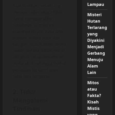
Lampau
Saat tindihan, seseorang
merasa sadar tetapi tidak
Misteri
dapat menggerakkan
Hutan
tubuhnya. Kondisi ini
Terlarang
biasanya terjadi pada fase
yang
transisi antara tidur dan
Diyakini
bangun. Tubuh sebenarnya
Menjadi
masih berada dalam mode
Gerbang
istirahat, tetapi kesadaran
Menuju
mulai aktif, sehingga timbul
Alam
perasaan terkunci atau
Lain
tidak bisa bergerak.
Mitos
atau
2. Tidur
Fakta?
Mengalami
Kisah
Tindihan
Mistis
yang