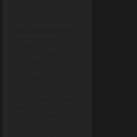
membantu tubuh kembali
ke keadaan normal.
Mitos dan Fakta di Balik
Tidur Mengalami
Tindihan
Banyak mitos yang
berkembang seputar
fenomena tindihan, mulai
dari gangguan makhluk
halus hingga tanda bahaya
dari alam gaib. Namun,
menurut penelitian medis,
sleep paralysis atau
tindihan disebabkan oleh
pergeseran fase tidur. Fase
tidur REM adalah ketika