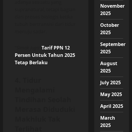
adanya sesuatu yang
November
supranatural, tetapi bagian
2025
dari proses biologis ketika
tubuh bertransisi dari tidur
October
menuju sadar.
2025
September
“
Simak juga
:
Tarif PPN 12
2025
Persen Untuk Tahun 2025
Tetap Berlaku
”
August
2025
4. Tidur
July 2025
Mengalami
May 2025
Tindihan Seolah
April 2025
Merasa Diduduki
Makhluk Tak
March
2025
Terlihat