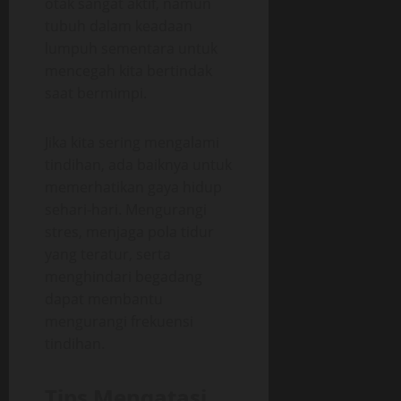
otak sangat aktif, namun
tubuh dalam keadaan
lumpuh sementara untuk
mencegah kita bertindak
saat bermimpi.
Jika kita sering mengalami
tindihan, ada baiknya untuk
memerhatikan gaya hidup
sehari-hari. Mengurangi
stres, menjaga pola tidur
yang teratur, serta
menghindari begadang
dapat membantu
mengurangi frekuensi
tindihan.
Tips Mengatasi