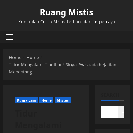
Skip
Ruang Mistis
to
content
Kumpulan Cerita Mistis Terbaru dan Terpercaya
Primary
Menu
Home
Home
Tidur Mengalami Tindihan? Sinyal Waspada Kejadian
Mendatang
SEARCH
Dunia Lain
Home
Misteri
Tidur
Search
Mengalami