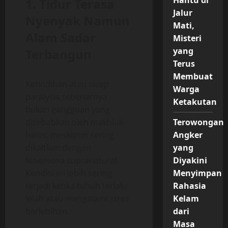
Hantu di
1. Tidur Terasa
Jalur
Nyenyak Namun
Mati,
Alam Sadar
Misteri
yang
Terbangun
Terus
Membuat
Ketindihan atau sleep
Warga
paralysis sebenarnya
Ketakutan
bukan gangguan yang
disebabkan oleh makhluk
Terowongan
halus, meskipun sering
Angker
dikaitkan dengan
yang
fenomena supranatural.
Diyakini
Kondisi ini lebih sering
Menyimpan
terjadi ketika tubuh terlalu
Rahasia
lelah atau mengalami stres
Kelam
berlebihan.
dari
Masa