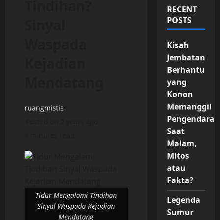
Tindihan?
RECENT
POSTS
Sinyal
Waspada
Kisah
Jembatan
Kejadian
Berhantu
Mendatang
yang
Konon
Memanggil
ruangmistis
Pengendara
Posted on 2 years ago
Saat
4 minutes read
Malam,
Mitos
atau
Fakta?
Tidur Mengalami Tindihan
Legenda
Sinyal Waspada Kejadian
Sumur
Mendatang