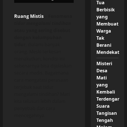
Tua
Berbisik
Ruang Mistis
–
Fenomena
yang
tidur mengalami tindihan
Membuat
atau yang sering disebut
Warga
dengan kelumpuhan
Tak
tidur
, dialami banyak
Berani
orang. Meski terkesan
Mendekat
menakutkan, kondisi ini
Misteri
sebenarnya bisa dijelaskan
Desa
secara medis. Bagaimana
Mati
cara mengatasi perasaan
yang
terjebak saat tidur
Kembali
mengalami tindihan? Mari
Terdengar
kita telusuri lebih dalam
Suara
penyebab dan cara
Tangisan
mencegahnya.
Tengah