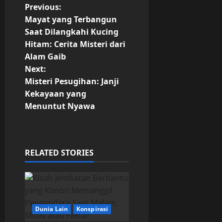
P
Previous:
Mayat yang Terbangun
o
Saat Dilangkahi Kucing
Hitam: Cerita Misteri dari
s
Alam Gaib
t
Next:
Misteri Pesugihan: Janji
n
Kekayaan yang
Menuntut Nyawa
a
v
i
RELATED STORIES
g
a
Dunia Lain
Konspirasi
t