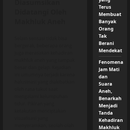
Diasumsikan
Terus
Didatangi Oleh
Membuat
Makhluk Aneh
Banyak
Orang
Tak
Selain sensasi tidak bisa
Berani
bergerak, beberapa orang
Mendekat
juga merasakan kehadiran
makhluk aneh yang tampak
Fenomena
besar dan gelap. Kejadian
Jam Mati
ini umumnya terjadi karena
dan
halusinasi yang diakibatkan
Suara
oleh rasa takut saat
Aneh,
mengalami kelumpuhan
Benarkah
tidur. Pikiran yang
Menjadi
ketakutan menciptakan
Tanda
visualisasi yang
Kehadiran
menyeramkan, seolah-olah
Makhluk