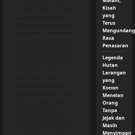
Malam,
Ketika kelelahan karena
Kisah
rutinitas sehari-hari, tidur
yang
lelap adalah hal yang
Terus
diharapkan. Biasanya, tidur
Mengundang
yang nyenyak memberikan
Rasa
tubuh kesempatan untuk
Penasaran
beristirahat sepenuhnya.
Akan tetapi, bagi sebagian
Legenda
orang, tidur bisa diwarnai
Hutan
pengalaman yang
Larangan
menakutkan seperti
yang
tindihan atau dikenal
Konon
sebagai kelumpuhan tidur.
Menelan
Banyak yang percaya
Orang
bahwa tindihan ini
Tanpa
berkaitan dengan hal
Jejak dan
mistis, namun sebenarnya
Masih
hal tersebut lebih erat
Menyimpan