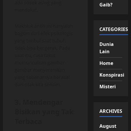
ada sosok asing yang
Gaib?
mendekat.
Makhluk aneh ini hanyalah
CATEGORIES
bagian dari efek psikologis
yang timbul saat tubuh
Dunia
tidak bisa bergerak. Pada
Lain
saat itu, rasa takut
memunculkan gambar-
Home
gambar menyeramkan
Konspirasi
yang sebenarnya berasal
dari otak kita sendiri.
Misteri
3. Mendengar
Bisikan yang Tak
ARCHIVES
Terbaca
August