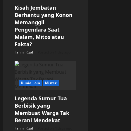
Kisah Jembatan
i
Berhantu yang Konon
o
Memanggil
Pengendara Saat
n
Malam, Mitos atau
Fakta?
Fahmi Rizal
Posted on 1 day ago
Dunia Lain
Misteri
Legenda Sumur Tua
Berbisik yang
Membuat Warga Tak
Berani Mendekat
Fahmi Rizal
Posted on 4 days ago