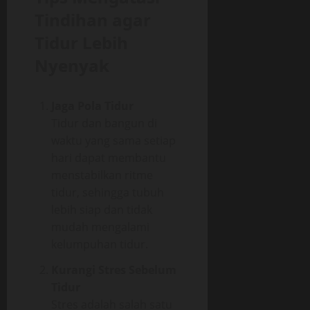
Tindihan agar
Tidur Lebih
Nyenyak
Jaga Pola Tidur
Tidur dan bangun di
waktu yang sama setiap
hari dapat membantu
menstabilkan ritme
tidur, sehingga tubuh
lebih siap dan tidak
mudah mengalami
kelumpuhan tidur.
Kurangi Stres Sebelum
Tidur
Stres adalah salah satu