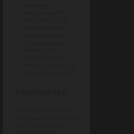
Terlentang
Beberapa penelitian
menyarankan untuk
menghindari posisi
tidur terlentang jika
sering mengalami
tindihan. Tidur
menyamping dapat
membantu mengurangi
risiko kelumpuhan tidur.
Kesimpulan
Tidur mengalami tindihan
sering kali dikaitkan dengan
hal-hal mistis, padahal
kondisi ini memiliki