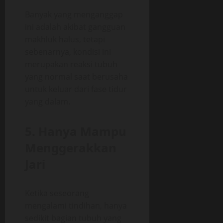
Banyak yang menganggap
ini adalah akibat gangguan
makhluk halus, tetapi
sebenarnya, kondisi ini
merupakan reaksi tubuh
yang normal saat berusaha
untuk keluar dari fase tidur
yang dalam.
5. Hanya Mampu
Menggerakkan
Jari
Ketika seseorang
mengalami tindihan, hanya
sedikit bagian tubuh yang