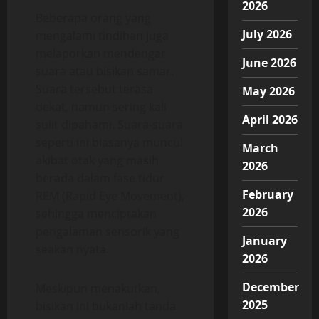
2026
Beberapa orang yang
July 2026
mengalami tindihan juga
melaporkan mendengar
June 2026
suara atau bisikan samar.
Suara tersebut terasa
May 2026
dekat, namun sering kali
April 2026
sulit dipahami. Suara-suara
seperti ini biasanya muncul
March
akibat otak yang masih
2026
berada dalam fase tidur
February
REM (Rapid Eye Movement),
2026
sehingga menciptakan
pengalaman sensorik yang
January
seakan nyata.
2026
December
Meskipun menakutkan,
2025
bisikan ini bukanlah tanda