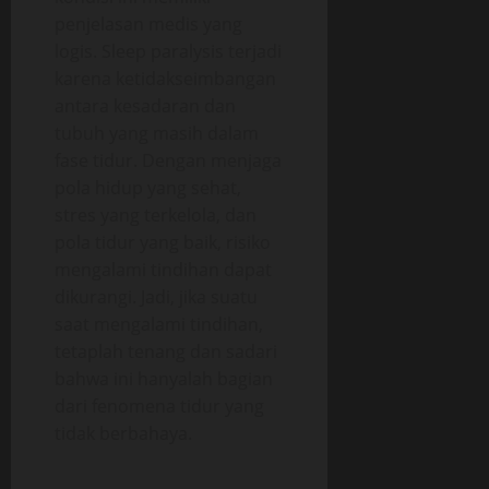
penjelasan medis yang
logis. Sleep paralysis terjadi
karena ketidakseimbangan
antara kesadaran dan
tubuh yang masih dalam
fase tidur. Dengan menjaga
pola hidup yang sehat,
stres yang terkelola, dan
pola tidur yang baik, risiko
mengalami tindihan dapat
dikurangi. Jadi, jika suatu
saat mengalami tindihan,
tetaplah tenang dan sadari
bahwa ini hanyalah bagian
dari fenomena tidur yang
tidak berbahaya.