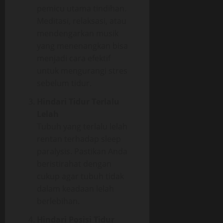
pemicu utama tindihan.
Meditasi, relaksasi, atau
mendengarkan musik
yang menenangkan bisa
menjadi cara efektif
untuk mengurangi stres
sebelum tidur.
Hindari Tidur Terlalu
Lelah
Tubuh yang terlalu lelah
rentan terhadap sleep
paralysis. Pastikan Anda
beristirahat dengan
cukup agar tubuh tidak
dalam keadaan lelah
berlebihan.
Hindari Posisi Tidur