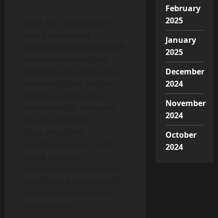
February
2025
Salah satu pengalaman
paling umum saat
January
mengalami tindihan adalah
2025
merasakan seperti ada
makhluk yang duduk atau
December
menekan tubuh. Ini bisa
2024
membuat dada terasa
November
sesak dan sulit bernapas.
2024
Hal ini sebenarnya
disebabkan oleh
October
ketidakmampuan tubuh
2024
untuk bergerak
sepenuhnya, karena otot-
otot masih berada dalam
kondisi relaksasi penuh
dari fase tidur.