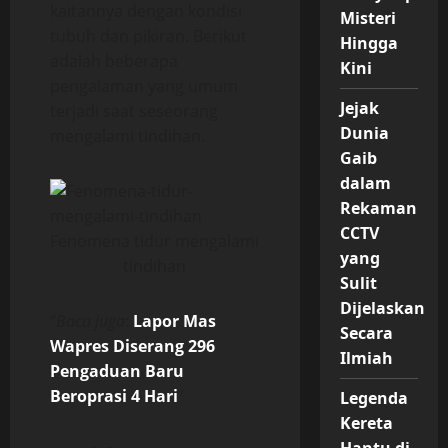
kaitannya dengan kondisi
Misteri
tubuh dan pikiran. Berikut
Hingga
adalah beberapa
Kini
pengalaman yang umum
Jejak
terjadi saat seseorang
Dunia
mengalami tindihan.
Gaib
dalam
Rekaman
CCTV
Fenomena tidur mengalami
yang
tindihan
Sulit
Dijelaskan
“
Baca juga
:
Lapor Mas
Secara
Wapres Diserang 296
Ilmiah
Pengaduan Baru
Beroprasi 4 Hari
”
Legenda
Kereta