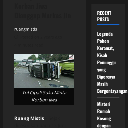
Korban Jiwa
RECENT
Dianggap Markas Jin
POSTS
ruangmistis
Legenda
Posted on 2 years ago
Pohon
4 minutes read
Keramat,
Kisah
Penunggu
yang
Dipercaya
Masih
Bergentayangan
Tol Cipali Suka Minta
Korban Jiwa
Misteri
Rumah
Kosong
Ruang Mistis
– Sejak
dengan
diresmikan pada 13 Juni