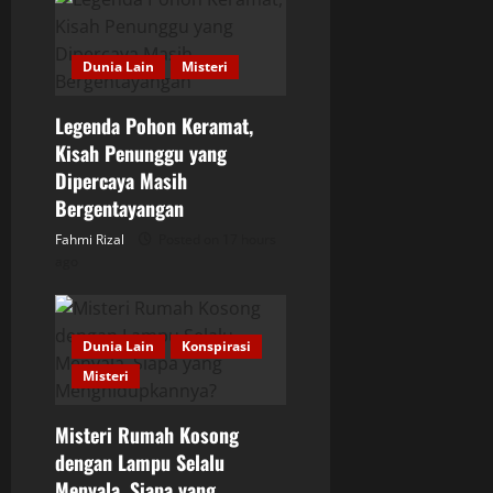
g
a
Dunia Lain
Misteri
t
Legenda Pohon Keramat,
i
Kisah Penunggu yang
Dipercaya Masih
o
Bergentayangan
Fahmi Rizal
Posted on 17 hours
n
ago
Dunia Lain
Konspirasi
Misteri
Misteri Rumah Kosong
dengan Lampu Selalu
Menyala, Siapa yang