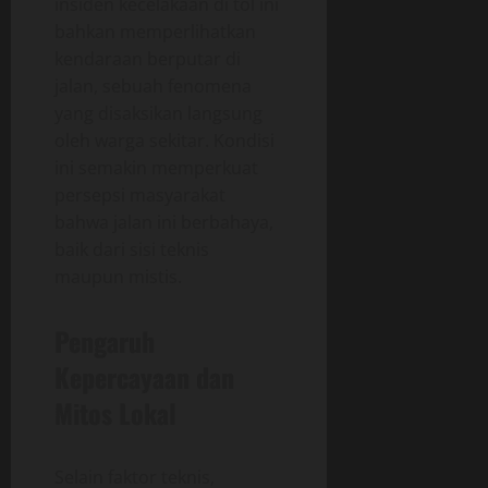
insiden kecelakaan di tol ini
bahkan memperlihatkan
kendaraan berputar di
jalan, sebuah fenomena
yang disaksikan langsung
oleh warga sekitar. Kondisi
ini semakin memperkuat
persepsi masyarakat
bahwa jalan ini berbahaya,
baik dari sisi teknis
maupun mistis.
Pengaruh
Kepercayaan dan
Mitos Lokal
Selain faktor teknis,