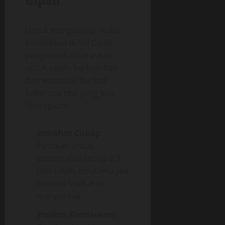
Untuk mengurangi risiko
kecelakaan di Tol Cipali,
pengemudi disarankan
untuk selalu berhati-hati
dan waspada. Berikut
beberapa tips yang bisa
diterapkan:
Istirahat Cukup
:
Pastikan untuk
beristirahat setiap 2-3
jam sekali, terutama jika
merasa lelah atau
mengantuk.
Periksa Kendaraan
: