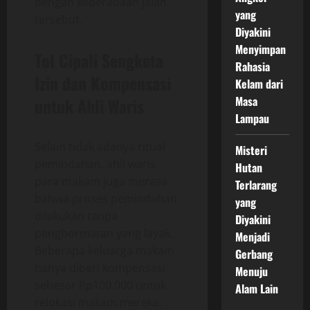
dengan keberadaan jalan
yang
tersebut.
Diyakini
Menyimpan
Tol Cipali Sengketa
Rahasia
Izin dan Kompensasi
Kelam dari
Masa
untuk Ahli Waris
Lampau
Selain tidak adanya ritual
Misteri
pemindahan, ahli waris
Hutan
para makam juga merasa
Terlarang
bahwa proses pemindahan
yang
dilakukan tanpa
Diyakini
penghormatan yang layak.
Menjadi
Beberapa keluarga makam
Gerbang
hanya diberi kompensasi
Menuju
sebesar Rp100.000 untuk
Alam Lain
relokasi makam mereka.