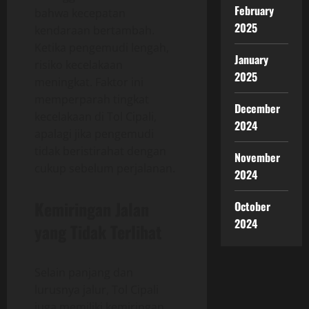
February
bahwa kecepatan
2025
kendaraan bertambah.
Ketika pengemudi lengah,
January
risiko kecelakaan
2025
meningkat. Faktor ini
memperparah tingkat
December
kecelakaan di Tol Cipali,
2024
apalagi jika pengemudi
tidak beristirahat dengan
November
cukup sebelum perjalanan.
2024
Kemiringan Jalan
October
2024
yang Tidak Terlihat
Selain panjang dan
lurusnya jalur, Tol Cipali
juga memiliki kemiringan