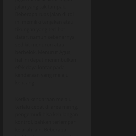
jalan yang tak tampak.
Beberapa ruas jalan di tol
ini memiliki tanjakan atau
tikungan yang terlihat
datar, namun sebenarnya
sedikit menurun atau
berbelok. Menurut Agus,
hal ini dapat menimbulkan
efek daya lontar pada
kendaraan yang melaju
kencang.
Ketika kendaraan melaju
terlalu cepat di area miring,
pengemudi bisa kehilangan
kontrol, bahkan terlempar
ke arah lain. Beberapa