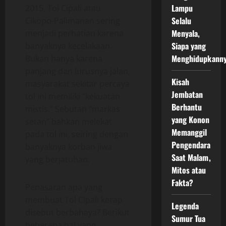
Lampu
2015, Tol Cipali atau
Selalu
Cikopo-Palimanan sering
Menyala,
menjadi perhatian karena
Siapa yang
banyaknya kecelakaan.
Menghidupkann
Bukan hanya karena
panjang dan lurusnya jalan,
Kisah
masyarakat sekitar percaya
Jembatan
tol ini memiliki “kekuatan
Berhantu
mistis.” Sebutan “markas
yang Konon
setan” bahkan melekat
Memanggil
pada tol ini, seiring dengan
Pengendara
banyaknya korban jiwa
Saat Malam,
yang berjatuhan.
Mitos atau
Fakta?
Penasaran apa yang
membuat Tol Cipali kerap
Legenda
disebut berbahaya? Berikut
Sumur Tua
beberapa hal yang