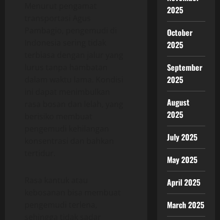
Menurut pengamat
2025
transportasi Agus
Pambagio, pengemudi di
October
Indonesia sering tidak
2025
terbiasa dengan jalur yang
September
lurus tanpa hambatan
2025
dalam waktu lama. Kondisi
ini dapat menimbulkan
August
rasa bosan dan lelah, yang
2025
berisiko membuat
pengemudi kehilangan
July 2025
konsentrasi dan bahkan
tertidur.
May 2025
Rasa kantuk atau
April 2025
kebosanan bisa membuat
March 2025
pengemudi terlena,
sehingga tidak sadar