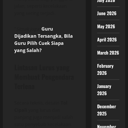
July 2026
jalan, seperti kecelakaan
June 2026
yang sering terjadi.
May 2026
“
Simak juga
:
Guru
Dijadikan Tersangka, Bila
April 2026
Guru Pilih Cuek Siapa
yang Salah?
”
March 2026
Lintasan Lurus yang
February
2026
Membuat Pengendara
Terlena
January
2026
Secara teknis, desain
Tol
December
Cipali
yang lurus dan
2025
panjang juga menjadi salah
satu penyebab kecelakaan.
November