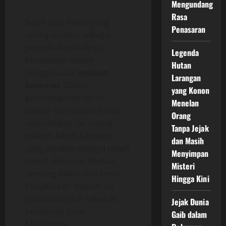
Mengundang
Rasa
Salah satu faktor yang
Penasaran
sering disebut sebagai
penyebab maraknya
Legenda
kecelakaan adalah
Hutan
penggusuran
makam
Larangan
keramat
. Dalam
yang Konon
pembangunan tol ini,
Menelan
sekitar 600 makam harus
Orang
dipindahkan, termasuk
Tanpa Jejak
makam Mbah Samijem
dan Masih
yang diyakini sebagai tokoh
Menyimpan
sakral. Menurut Ahmad,
Misteri
seorang tokoh dari Desa
Hingga Kini
Panjalin Lor, makam ini
sudah ada jauh sebelum
Jejak Dunia
berdirinya Kota
Gaib dalam
Majalengka.