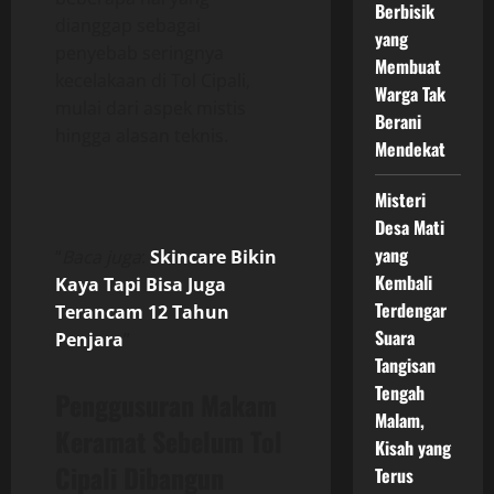
Berbisik
dianggap sebagai
yang
penyebab seringnya
Membuat
kecelakaan di Tol Cipali,
Warga Tak
mulai dari aspek mistis
Berani
hingga alasan teknis.
Mendekat
Misteri
Desa Mati
yang
“
Baca juga
:
Skincare Bikin
Kembali
Kaya Tapi Bisa Juga
Terdengar
Terancam 12 Tahun
Suara
Penjara
”
Tangisan
Tengah
Penggusuran Makam
Malam,
Keramat Sebelum Tol
Kisah yang
Cipali Dibangun
Terus