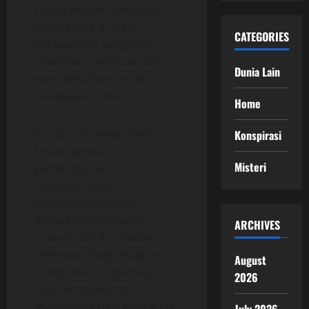
Lokasi makam yang baru
pun berada di area
CATEGORIES
persawahan yang sulit
dijangkau, membuat ahli
Dunia Lain
waris kesulitan untuk
melakukan ziarah.
Home
Kondisi ini menambah
Konspirasi
kesan bahwa
Misteri
pembangunan tol
dilakukan tanpa
mempertimbangkan
dampaknya terhadap
ARCHIVES
masyarakat dan budaya
setempat. Bagi sebagian
August
orang, hal ini dipercaya
2026
bisa mengundang
malapetaka bagi pengguna