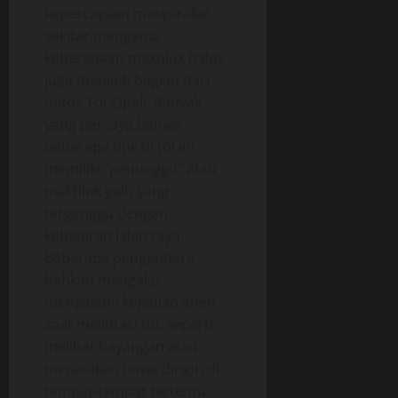
kepercayaan masyarakat
sekitar mengenai
keberadaan makhluk halus
juga menjadi bagian dari
mitos Tol Cipali. Banyak
yang percaya bahwa
beberapa titik di tol ini
memiliki “penunggu” atau
makhluk gaib yang
terganggu dengan
kehadiran jalan raya.
Beberapa pengendara
bahkan mengaku
mengalami kejadian aneh
saat melintasi tol, seperti
melihat bayangan atau
merasakan hawa dingin di
tempat-tempat tertentu.