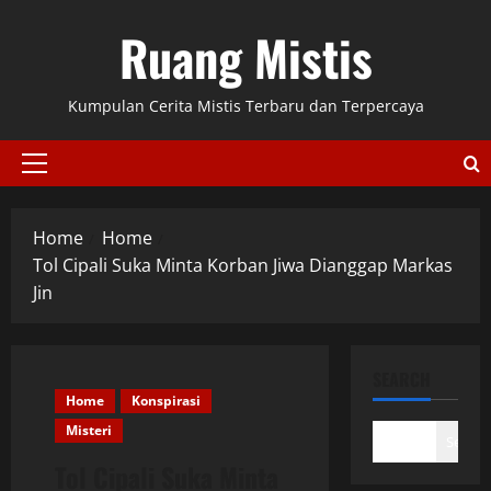
Skip
Ruang Mistis
to
content
Kumpulan Cerita Mistis Terbaru dan Terpercaya
Primary
Menu
Home
Home
Tol Cipali Suka Minta Korban Jiwa Dianggap Markas
Jin
SEARCH
Home
Konspirasi
Misteri
Search
Tol Cipali Suka Minta