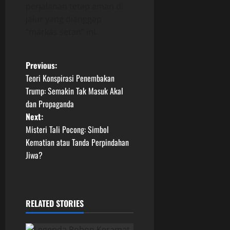
perjalanan tetap aman di
jalur yang dianggap
“markas setan” ini.
P
Previous:
Teori Konspirasi Penembakan
o
Trump: Semakin Tak Masuk Akal
dan Propaganda
s
Next:
t
Misteri Tali Pocong: Simbol
Kematian atau Tanda Perpindahan
n
Jiwa?
a
v
RELATED STORIES
i