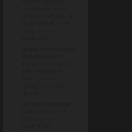
Pastikan kendaraan
dalam kondisi prima,
termasuk rem, ban, dan
sistem kemudi, untuk
menghindari risiko
kecelakaan.
Jangan Terlena dengan
Kecepatan
: Batasi
kecepatan, terutama di
area yang memiliki
kemiringan atau
tikungan yang tidak
terlihat.
Hormati Kepercayaan
Lokal
: Meski mungkin
terlihat mistis,
menghormati