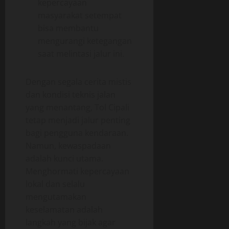
kepercayaan
masyarakat setempat
bisa membantu
mengurangi ketegangan
saat melintasi jalur ini.
Dengan segala cerita mistis
dan kondisi teknis jalan
yang menantang, Tol Cipali
tetap menjadi jalur penting
bagi pengguna kendaraan.
Namun, kewaspadaan
adalah kunci utama.
Menghormati kepercayaan
lokal dan selalu
mengutamakan
keselamatan adalah
langkah yang bijak agar