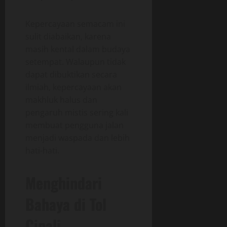
Kepercayaan semacam ini
sulit diabaikan, karena
masih kental dalam budaya
setempat. Walaupun tidak
dapat dibuktikan secara
ilmiah, kepercayaan akan
makhluk halus dan
pengaruh mistis sering kali
membuat pengguna jalan
menjadi waspada dan lebih
hati-hati.
Menghindari
Bahaya di Tol
Cipali